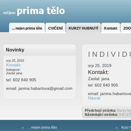
... nejen prima tělo
CVIČENÍ
KURZY HUBNUTÍ
Kontakt
ZOO
Novinky
I N D I V I D
srp 25, 2019
Kontakt:
srp 25, 2019
Kategorie:
Kontakt:
Zaslal: jana
Zaslal: jana
tel: 602 840 905
tel: 602 840 905
email: janina.habartova@gmail.com
email: janina.habarto
Návrat
Předchozí stránka:
Kurzy hu
Následující stránka:
S K U P
... nejen prima tělo
Kurz 