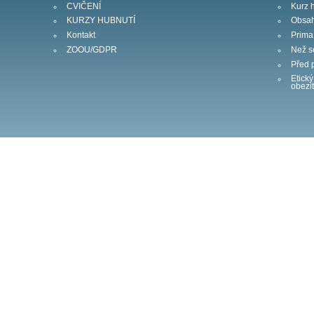
CVIČENÍ
Kurz 
KURZY HUBNUTÍ
Obsah
Kontakt
Prima 
ZOOU/GDPR
Než s
Před 
Etický
obezi